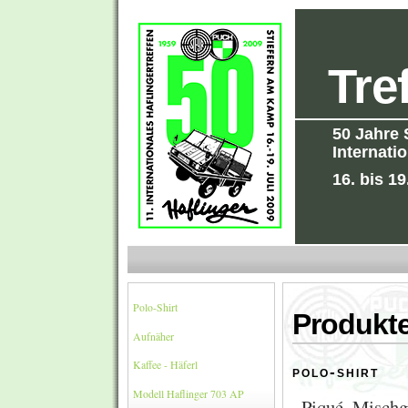
Tre
50 Jahre 
Internati
16. bis 19
Polo-Shirt
Produkt
Aufnäher
Kaffee - Häferl
polo-shirt
Modell Haflinger 703 AP
Piqué, Mischg